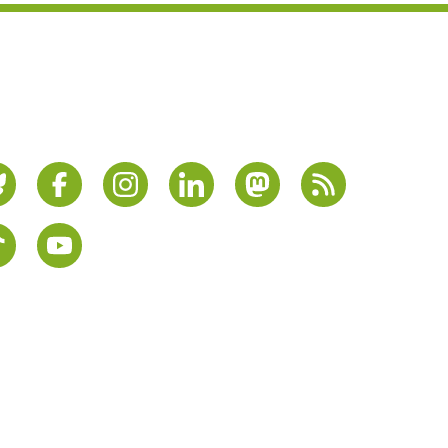
cial Media
cial Media