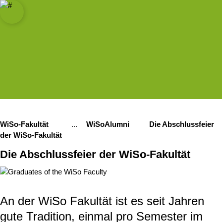
ät zu Köln
Open quicklink menu
Suche öffnen
Sprachauswahl öffnen
Menü schließen
Menü öffnen
 Fakultät
WiSo-Fakultät
...
WiSoAlumni
Die Abschlussfeier
Show remaining breadcrumb items
der WiSo-Fakultät
Die Abschlussfeier der WiSo-Fakultät
An der WiSo Fakultät ist es seit Jahren
gute Tradition, einmal pro Semester im