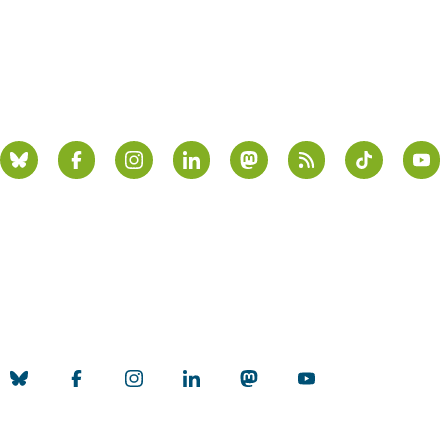
WisoAlumni
Fakultätsstrategie
My Idea - My Impact
Social Media
Universität zu Köln
Datenschutz
Barrierefreiheitserklärung
Leichte Sprache
Sitemap
Impressum
Kontakt
Social Media