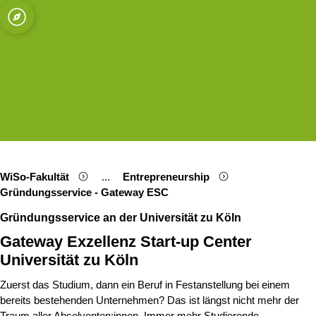
ät zu Köln
Open quicklink menu
Suche öffnen
Sprachauswahl öffnen
Menü schließen
Menü öffnen
 Fakultät
WiSo-Fakultät
...
Entrepreneurship
Show remaining breadcrumb items
Gründungsservice - Gateway ESC
Gründungsservice an der Universität zu Köln
Gateway Exzellenz Start-up Center
Universität zu Köln
Zuerst das Studium, dann ein Beruf in Festanstellung bei einem
bereits bestehenden Unternehmen? Das ist längst nicht mehr der
Traum aller Absolventen:innen. Immer mehr Studierende,