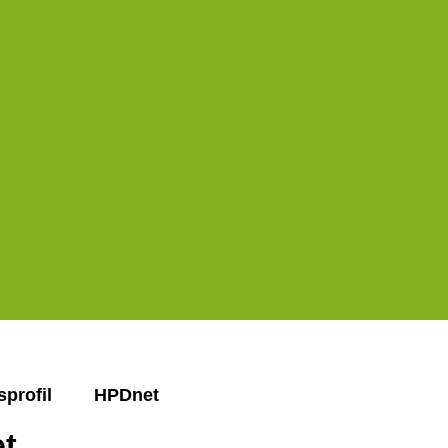
Suche öffnen
Sprachauswahl öffnen
Menü schließen
Menü öffnen
sprofil
HPDnet
t